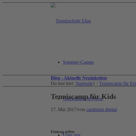
Sommer-Camps
Blog - Aktuelle Neuigkeiten
Du bist hier:
Startseite
1
/
Tenniscamp für Er
Tenniscamp für Kids
Anmeldung & Preise
17. Mai 2017
/
von
cambium digital
Eintrag teilen
Über uns