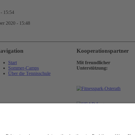
- 15:54
er 2020 - 15:48
avigation
Kooperationspartner
Start
Mit freundlicher
Sommer-Camps
Unterstützung:
Über die Tennisschule
msetzung:
cambium digital