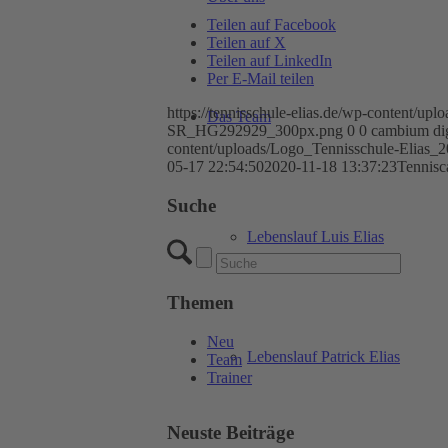
Teilen auf Facebook
Teilen auf X
Teilen auf LinkedIn
Per E-Mail teilen
https://tennisschule-elias.de/wp-content/
Das Team
SR_HG292929_300px.png
0
0
cambium dig
content/uploads/Logo_Tennisschule-Eli
05-17 22:54:50
2020-11-18 13:37:23
Tennisc
Suche
Lebenslauf Luis Elias
Themen
Neu
Lebenslauf Patrick Elias
Team
Trainer
Neuste Beiträge