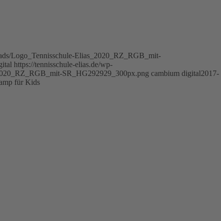
uploads/Logo_Tennisschule-Elias_2020_RZ_RGB_mit-
ital
https://tennisschule-elias.de/wp-
as_2020_RZ_RGB_mit-SR_HG292929_300px.png
cambium digital
2017-
amp für Kids