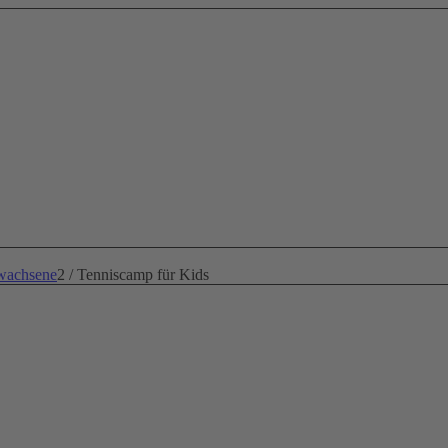
wachsene
2
/
Tenniscamp für Kids