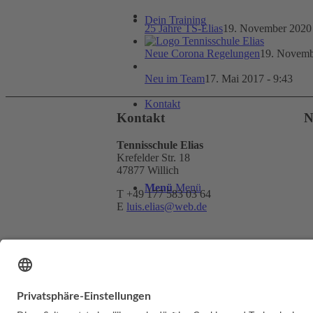
Dein Training
25 Jahre TS-Elias
19. November 2020 
Neue Corona Regelungen
19. Novemb
Neu im Team
17. Mai 2017 - 9:43
Kontakt
Kontakt
N
Tennisschule Elias
Krefelder Str. 18
47877 Willich
Menü
Menü
T +49 177 583 03 64
E
luis.elias@web.de
© Copyright - Luis Elias | Webdesign & U
Link zu Facebook
Link zu Facebook
Link zu Mail