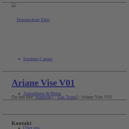
Sommer-Camps
Ariane Vise V01
Anmeldung & Preise
Du bist hier:
Startseite
1
/
Das Team
2
/
Ariane Vise V01
Kontakt
Über uns