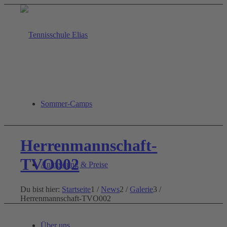
Sommer-Camps
Herrenmannschaft-
TVO002
Anmeldung & Preise
Du bist hier:
Startseite
1
/
News
2
/
Galerie
3
/
Herrenmannschaft-TVO002
Über uns