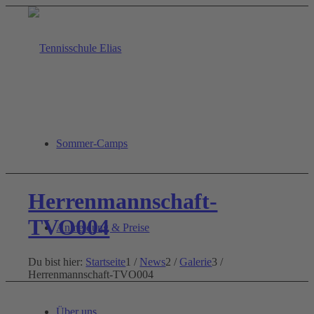
Sommer-Camps
Herrenmannschaft-
TVO004
Anmeldung & Preise
Du bist hier:
Startseite
1
/
News
2
/
Galerie
3
/
Herrenmannschaft-TVO004
Über uns