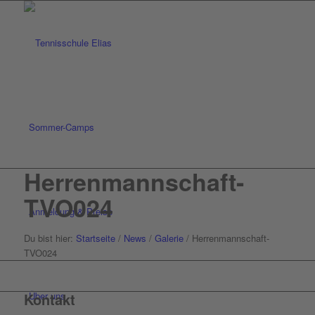
Sommer-Camps
Herrenmannschaft-
TVO024
Anmeldung & Preise
Du bist hier:
Startseite
/
News
/
Galerie
/
Herrenmannschaft-
TVO024
Über uns
Kontakt