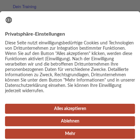
Dein Training
Kontakt
Menü
© Copyright - Luis Elias | Webdesign & Umsetzung:
cambium
digital
Impressum
Datenschutz
AGB