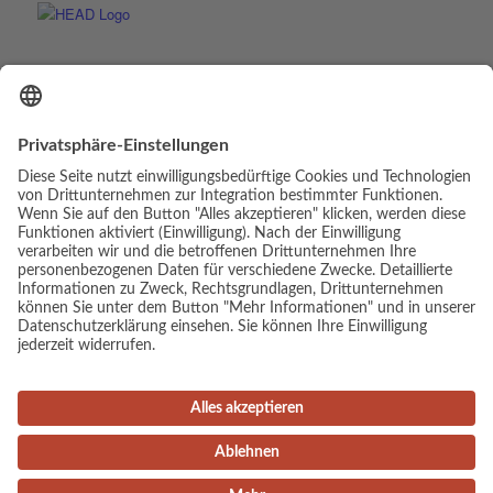
© Copyright - Luis Elias | Webdesign & Umsetzung:
cambium digital