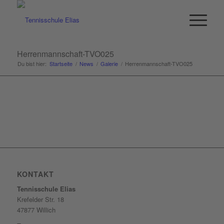
Herrenmannschaft-TVO025
Du bist hier:
Startseite
/
News
/
Galerie
/
Herrenmannschaft-TVO025
KONTAKT
Tennisschule Elias
Krefelder Str. 18
47877 Willich