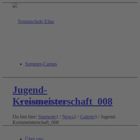
Sommer-Camps
Jugend-
Kreismeisterschaft_008
Anmeldung & Preise
Du bist hier:
Startseite
1
/
News
2
/
Galerie
3
/
Jugend-
Kreismeisterschaft_008
Über uns