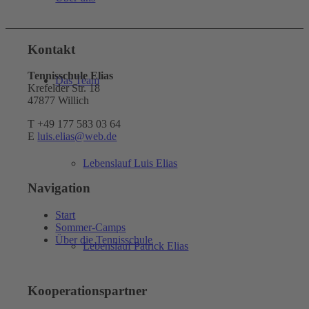
Kontakt
Tennisschule Elias
Das Team
Krefelder Str. 18
47877 Willich
T +49 177 583 03 64
E
luis.elias@web.de
Lebenslauf Luis Elias
Navigation
Start
Sommer-Camps
Über die Tennisschule
Lebenslauf Patrick Elias
Kooperationspartner