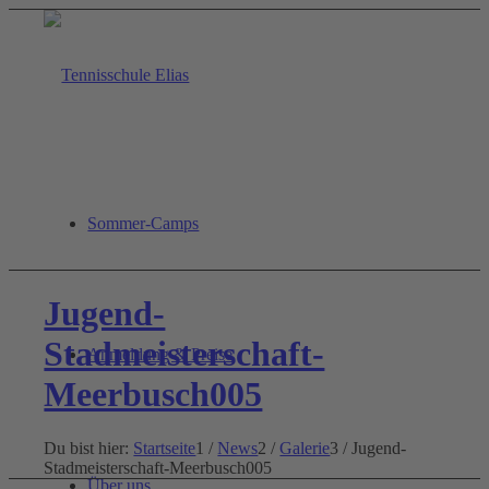
Sommer-Camps
Jugend-
Stadmeisterschaft-
Anmeldung & Preise
Meerbusch005
Du bist hier:
Startseite
1
/
News
2
/
Galerie
3
/
Jugend-
Stadmeisterschaft-Meerbusch005
Über uns