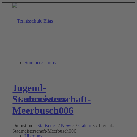
Sommer-Camps
Jugend-
Stadmeisterschaft-
Anmeldung & Preise
Meerbusch006
Du bist hier:
Startseite
1
/
News
2
/
Galerie
3
/
Jugend-
Stadmeisterschaft-Meerbusch006
Über uns