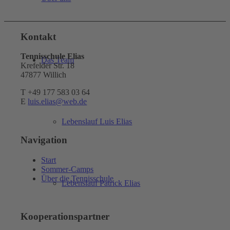
Kontakt
Tennisschule Elias
Das Team
Krefelder Str. 18
47877 Willich
T +49 177 583 03 64
E
luis.elias@web.de
Lebenslauf Luis Elias
Navigation
Start
Sommer-Camps
Über die Tennisschule
Lebenslauf Patrick Elias
Kooperationspartner