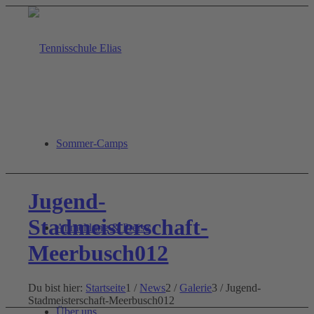
Sommer-Camps
Jugend-
Stadmeisterschaft-
Anmeldung & Preise
Meerbusch012
Du bist hier:
Startseite
1
/
News
2
/
Galerie
3
/
Jugend-
Stadmeisterschaft-Meerbusch012
Über uns