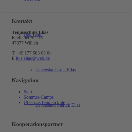
Kontakt
Tennisschule Elias
Das Team
Krefelder Str. 18
47877 Willich
T +49 177 583 03 64
E
luis.elias@web.de
Lebenslauf Luis Elias
Navigation
Start
Sommer-Camps
Über die Tennisschule
Lebenslauf Patrick Elias
Kooperationspartner