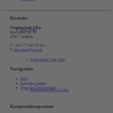
Kontakt
Tennisschule Elias
Das Team
Krefelder Str. 18
47877 Willich
T +49 177 583 03 64
E
luis.elias@web.de
Lebenslauf Luis Elias
Navigation
Start
Sommer-Camps
Über die Tennisschule
Lebenslauf Patrick Elias
Kooperationspartner