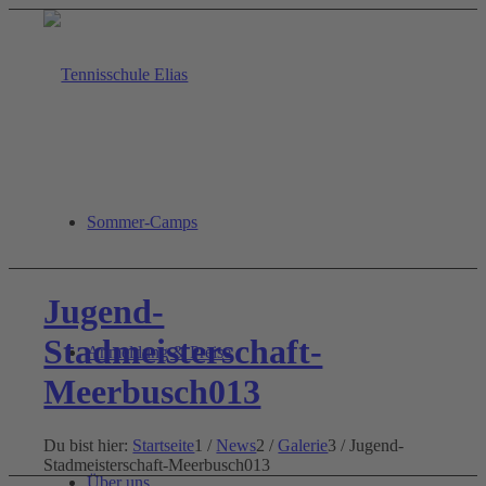
Sommer-Camps
Jugend-
Stadmeisterschaft-
Anmeldung & Preise
Meerbusch013
Du bist hier:
Startseite
1
/
News
2
/
Galerie
3
/
Jugend-
Stadmeisterschaft-Meerbusch013
Über uns