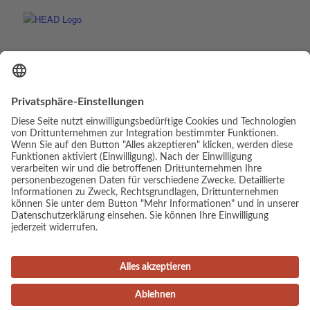
© Copyright - Luis Elias | Webdesign & Umsetzung:
cambium digital