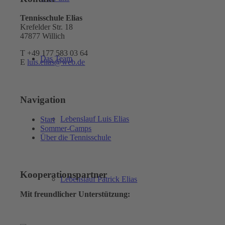
Tennisschule Elias
Krefelder Str. 18
47877 Willich
T +49 177 583 03 64
Das Team
E
luis.elias@web.de
Navigation
Lebenslauf Luis Elias
Start
Sommer-Camps
Über die Tennisschule
Kooperationspartner
Lebenslauf Patrick Elias
Mit freundlicher Unterstützung: