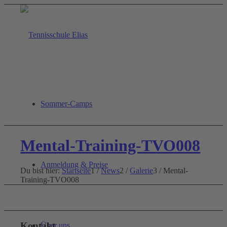
Sommer-Camps
Mental-Training-TVO008
Anmeldung & Preise
Du bist hier:
Startseite
1
/
News
2
/
Galerie
3
/
Mental-
Training-TVO008
Kontakt
Über uns