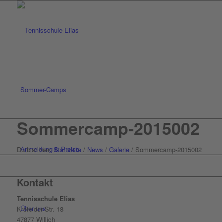
Sommer-Camps
Sommercamp-2015002
Anmeldung & Preise
Du bist hier:
Startseite
/
News
/
Galerie
/
Sommercamp-2015002
Kontakt
Tennisschule Elias
Über uns
Krefelder Str. 18
47877 Willich