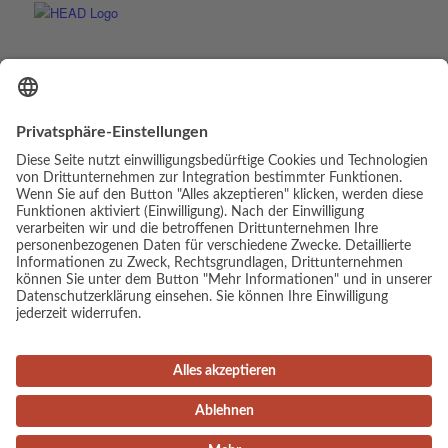
© Copyright - Luis Elias | Webdesign & Umsetzung:
cambium digital