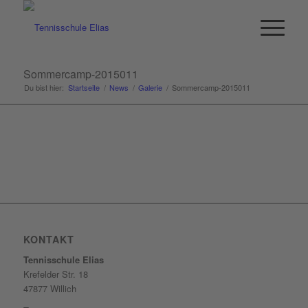
Sommercamp-2015011
Du bist hier:
Startseite
/
News
/
Galerie
/
Sommercamp-2015011
KONTAKT
Tennisschule Elias
Krefelder Str. 18
47877 Willich