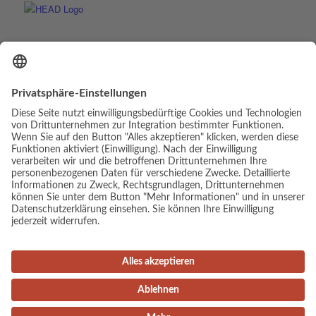
© Copyright - Luis Elias | Webdesign & Umsetzung:
cambium digital