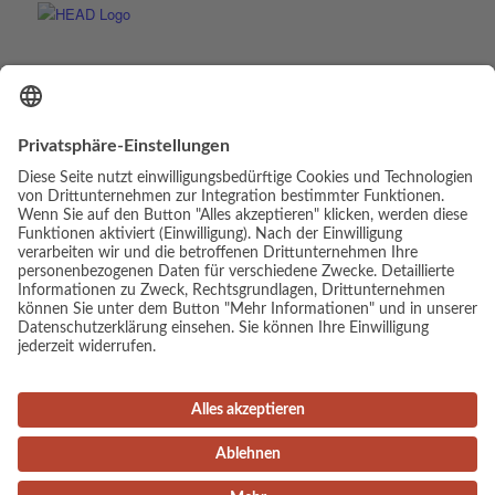
© Copyright - Luis Elias | Webdesign & Umsetzung:
cambium digital