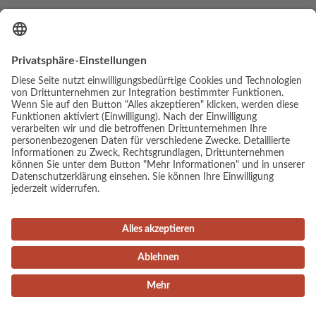
© Copyright - Luis Elias | Webdesign & Umsetzung:
cambium
digital
Impressum
Datenschutz
AGB
Kinder
Erwachsene