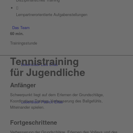
Lernpartnerorientierte Aufgabenstellungen
Das Team
60
min.
Trainingsstunde
Tennistraining
Lebenslauf Luis Elias
für Jugendliche
Anfänger
Schwerpunkt liegt auf dem Erlernen der Grundschläge,
Koordinatives Training, Verbesserung des Ballgefühls,
Lebenslauf Patrick Elias
Miteinander spielen.
Fortgeschrittene
Verbesserung der Grundschläge, Erlernen des Volleys und des