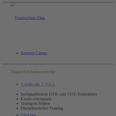
Sommer-Camps
Tennis-Erlebniswoche für
Kinder & Jugendliche
Anmeldung & Preise
hochqualifizierte DTB- und VDT-Tennislehrer
Kinder-Olympiade
Teamgeist fördern
Disziplinarisches Training
Über uns