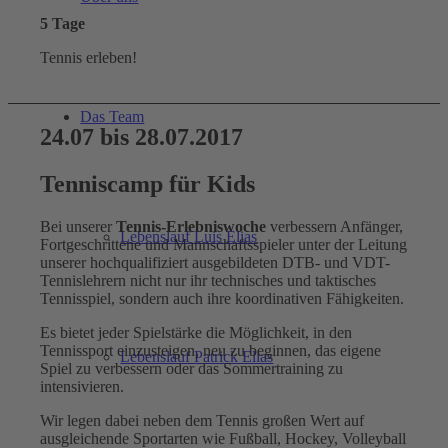
5
Tage
Tennis erleben!
Das Team
24.07 bis 28.07.2017
Tenniscamp für Kids
Bei unserer
Tennis-Erlebniswoche
verbessern Anfänger,
Lebenslauf Luis Elias
Fortgeschrittene und Mannschaftsspieler unter der Leitung
unserer hochqualifiziert ausgebildeten DTB- und VDT-
Tennislehrern nicht nur ihr technisches und taktisches
Tennisspiel, sondern auch ihre koordinativen Fähigkeiten.
Es bietet jeder Spielstärke die Möglichkeit, in den
Tennissport einzusteigen, neu zu beginnen, das eigene
Lebenslauf Patrick Elias
Spiel zu verbessern oder das Sommertraining zu
intensivieren.
Wir legen dabei neben dem Tennis großen Wert auf
ausgleichende Sportarten wie Fußball, Hockey, Volleyball