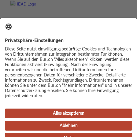
© Copyright - Luis Elias | Webdesign & Umsetzung:
cambium digital